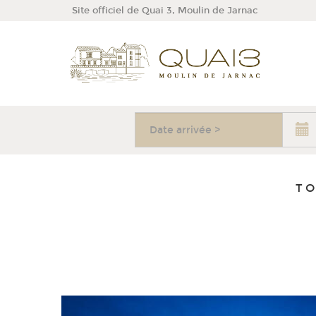
Site officiel de Quai 3, Moulin de Jarnac
Août
2026
Date
arrivée
Lun
Mar
Mer
Jeu
Ven
Sam
Dim
27
28
29
30
31
1
2
3
4
5
6
7
8
9
TO
10
11
12
13
14
15
16
17
18
19
20
21
22
23
24
25
26
27
28
29
30
31
1
2
3
4
5
6